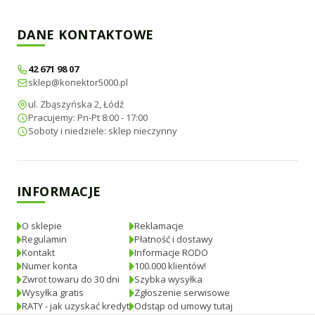
DANE KONTAKTOWE
42 671 98 07
sklep@konektor5000.pl
ul. Zbąszyńska 2, Łódź
Pracujemy: Pn-Pt 8:00 - 17:00
Soboty i niedziele: sklep nieczynny
INFORMACJE
O sklepie
Reklamacje
Regulamin
Płatność i dostawy
Kontakt
Informacje RODO
Numer konta
100.000 klientów!
Zwrot towaru do 30 dni
Szybka wysyłka
Wysyłka gratis
Zgłoszenie serwisowe
RATY - jak uzyskać kredyt
Odstąp od umowy tutaj