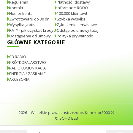
Regulamin
Płatność i dostawy
Kontakt
Informacje RODO
Numer konta
100.000 klientów!
Zwrot towaru do 30 dni
Szybka wysyłka
Wysyłka gratis
Zgłoszenie serwisowe
RATY - jak uzyskać kredyt
Odstąp od umowy tutaj
Odstąpienie od umowy
Polityka prywatności
GŁÓWNE KATEGORIE
CB RADIO
KRÓTKOFALARSTWO
RADIOKOMUNIKACJA
ENERGIA / ZASILANIE
AKCESORIA
2026
– Wszelkie prawa zastrzeżone. Konektor5000 ®
© SOHO B2B