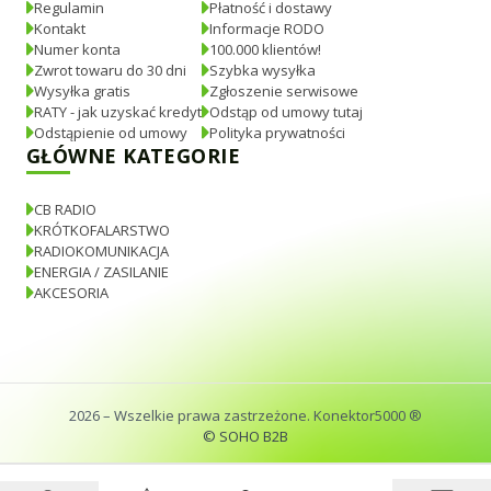
Regulamin
Płatność i dostawy
Kontakt
Informacje RODO
Numer konta
100.000 klientów!
Zwrot towaru do 30 dni
Szybka wysyłka
Wysyłka gratis
Zgłoszenie serwisowe
RATY - jak uzyskać kredyt
Odstąp od umowy tutaj
Odstąpienie od umowy
Polityka prywatności
GŁÓWNE KATEGORIE
CB RADIO
KRÓTKOFALARSTWO
RADIOKOMUNIKACJA
ENERGIA / ZASILANIE
AKCESORIA
2026
– Wszelkie prawa zastrzeżone. Konektor5000 ®
© SOHO B2B