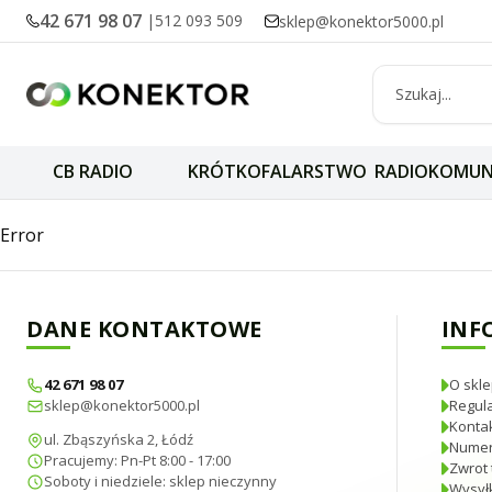
42 671 98 07
|
512 093 509
sklep@konektor5000.pl
CB RADIO
KRÓTKOFALARSTWO
RADIOKOMUN
Konwerter OPTIC
Error
DANE KONTAKTOWE
INF
42 671 98 07
O skle
sklep@konektor5000.pl
Regul
Konta
ul. Zbąszyńska 2, Łódź
Numer
Pracujemy: Pn-Pt 8:00 - 17:00
Zwrot 
Soboty i niedziele: sklep nieczynny
Wysyłk