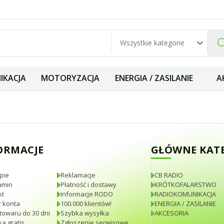
IKACJA
MOTORYZACJA
ENERGIA / ZASILANIE
A
UM TWIN LNB ROB
ORMACJE
GŁÓWNE KAT
pie
Reklamacje
CB RADIO
amin
Płatność i dostawy
KRÓTKOFALARSTWO
kt
Informacje RODO
RADIOKOMUNIKACJA
 konta
100.000 klientów!
ENERGIA / ZASILANIE
towaru do 30 dni
Szybka wysyłka
AKCESORIA
a gratis
Zgłoszenie serwisowe