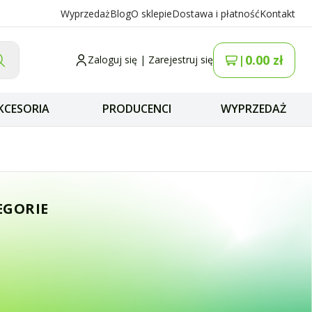
Wyprzedaż
Blog
O sklepie
Dostawa i płatność
Kontakt
0.00
zł
|
Zaloguj się
|
Zarejestruj się
KCESORIA
PRODUCENCI
WYPRZEDAŻ
UST (podwójny) H
EGORIE