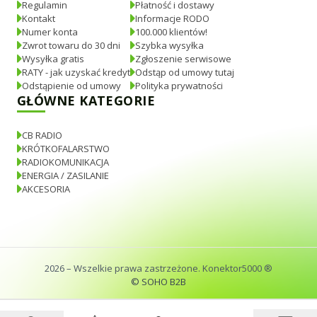
Regulamin
Płatność i dostawy
Kontakt
Informacje RODO
Numer konta
100.000 klientów!
Zwrot towaru do 30 dni
Szybka wysyłka
Wysyłka gratis
Zgłoszenie serwisowe
RATY - jak uzyskać kredyt
Odstąp od umowy tutaj
Odstąpienie od umowy
Polityka prywatności
GŁÓWNE KATEGORIE
CB RADIO
KRÓTKOFALARSTWO
RADIOKOMUNIKACJA
ENERGIA / ZASILANIE
AKCESORIA
2026
– Wszelkie prawa zastrzeżone. Konektor5000 ®
© SOHO B2B