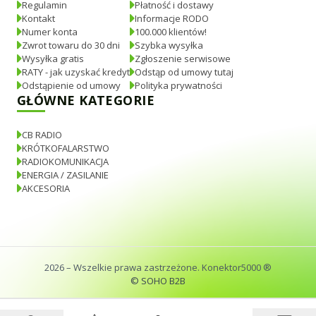
Regulamin
Płatność i dostawy
Kontakt
Informacje RODO
Numer konta
100.000 klientów!
Zwrot towaru do 30 dni
Szybka wysyłka
Wysyłka gratis
Zgłoszenie serwisowe
RATY - jak uzyskać kredyt
Odstąp od umowy tutaj
Odstąpienie od umowy
Polityka prywatności
GŁÓWNE KATEGORIE
CB RADIO
KRÓTKOFALARSTWO
RADIOKOMUNIKACJA
ENERGIA / ZASILANIE
AKCESORIA
2026
– Wszelkie prawa zastrzeżone. Konektor5000 ®
© SOHO B2B