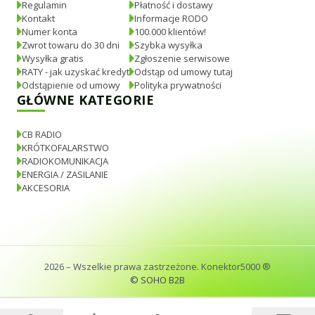
Regulamin
Płatność i dostawy
Kontakt
Informacje RODO
Numer konta
100.000 klientów!
Zwrot towaru do 30 dni
Szybka wysyłka
Wysyłka gratis
Zgłoszenie serwisowe
RATY - jak uzyskać kredyt
Odstąp od umowy tutaj
Odstąpienie od umowy
Polityka prywatności
GŁÓWNE KATEGORIE
CB RADIO
KRÓTKOFALARSTWO
RADIOKOMUNIKACJA
ENERGIA / ZASILANIE
AKCESORIA
2026
– Wszelkie prawa zastrzeżone. Konektor5000 ®
© SOHO B2B