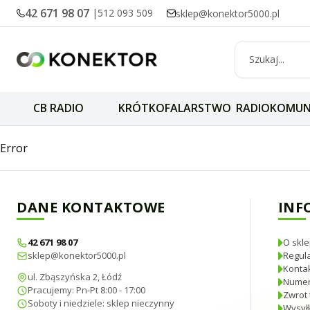
42 671 98 07
|
512 093 509
sklep@konektor5000.pl
CB RADIO
KRÓTKOFALARSTWO
RADIOKOMUN
RADIORA SKYSCAN
Error
DANE KONTAKTOWE
INF
42 671 98 07
O skle
sklep@konektor5000.pl
Regul
Konta
ul. Zbąszyńska 2, Łódź
Numer
Pracujemy: Pn-Pt 8:00 - 17:00
Zwrot 
Soboty i niedziele: sklep nieczynny
Wysyłk