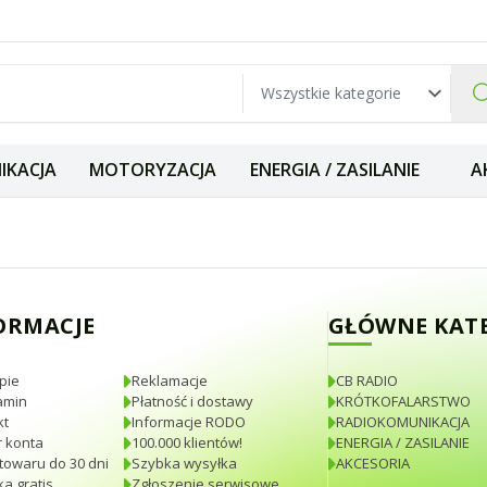
IKACJA
MOTORYZACJA
ENERGIA / ZASILANIE
A
 MK II 64cm Ante
ORMACJE
GŁÓWNE KAT
pie
Reklamacje
CB RADIO
amin
Płatność i dostawy
KRÓTKOFALARSTWO
kt
Informacje RODO
RADIOKOMUNIKACJA
 konta
100.000 klientów!
ENERGIA / ZASILANIE
towaru do 30 dni
Szybka wysyłka
AKCESORIA
a gratis
Zgłoszenie serwisowe