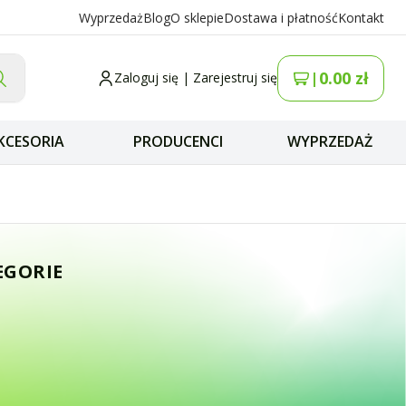
Wyprzedaż
Blog
O sklepie
Dostawa i płatność
Kontakt
0.00
zł
|
Zaloguj się
|
Zarejestruj się
KCESORIA
PRODUCENCI
WYPRZEDAŻ
na do skanera sz
EGORIE