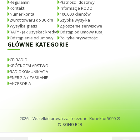
Regulamin
Płatność i dostawy
Kontakt
Informacje RODO
Numer konta
100.000 klientów!
Zwrot towaru do 30 dni
Szybka wysyłka
Wysyłka gratis
Zgłoszenie serwisowe
RATY - jak uzyskać kredyt
Odstąp od umowy tutaj
Odstąpienie od umowy
Polityka prywatności
GŁÓWNE KATEGORIE
CB RADIO
KRÓTKOFALARSTWO
RADIOKOMUNIKACJA
ENERGIA / ZASILANIE
AKCESORIA
2026
– Wszelkie prawa zastrzeżone. Konektor5000 ®
© SOHO B2B