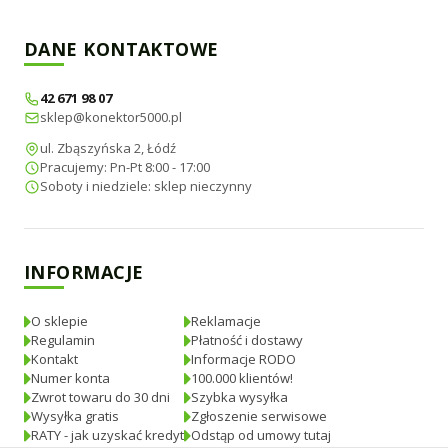
DANE KONTAKTOWE
42 671 98 07
sklep@konektor5000.pl
ul. Zbąszyńska 2, Łódź
Pracujemy: Pn-Pt 8:00 - 17:00
Soboty i niedziele: sklep nieczynny
INFORMACJE
O sklepie
Reklamacje
Regulamin
Płatność i dostawy
Kontakt
Informacje RODO
Numer konta
100.000 klientów!
Zwrot towaru do 30 dni
Szybka wysyłka
Wysyłka gratis
Zgłoszenie serwisowe
RATY - jak uzyskać kredyt
Odstąp od umowy tutaj