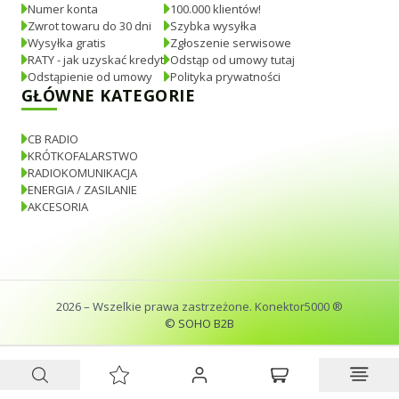
Numer konta
100.000 klientów!
Zwrot towaru do 30 dni
Szybka wysyłka
Wysyłka gratis
Zgłoszenie serwisowe
RATY - jak uzyskać kredyt
Odstąp od umowy tutaj
Odstąpienie od umowy
Polityka prywatności
GŁÓWNE KATEGORIE
CB RADIO
KRÓTKOFALARSTWO
RADIOKOMUNIKACJA
ENERGIA / ZASILANIE
AKCESORIA
2026
– Wszelkie prawa zastrzeżone. Konektor5000 ®
© SOHO B2B