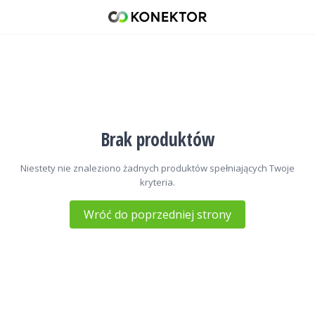
LoRa / LoRaWAN / Meshtastic 
42 671 98 07
512 093 509
sklep@konektor5000.pl
Brak produktów
Niestety nie znaleziono żadnych produktów spełniających Twoje
kryteria.
Wróć do poprzedniej strony