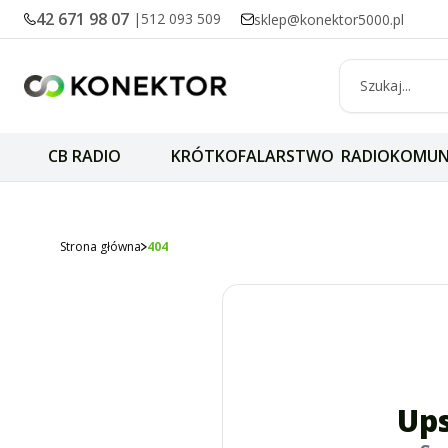
42 671 98 07
|
512 093 509
sklep@konektor5000.pl
CB RADIO
KRÓTKOFALARSTWO
RADIOKOMUN
Strona główna
404
Ups