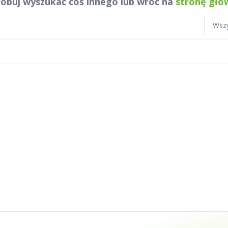
óbuj wyszukać coś innego lub wróć na
stronę głó