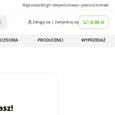
Wyprzedaż
Blog
O sklepie
Dostawa i płatność
Kontakt
0.00
zł
|
Zaloguj się
|
Zarejestruj się
KCESORIA
PRODUCENCI
WYPRZEDAŻ
asz!