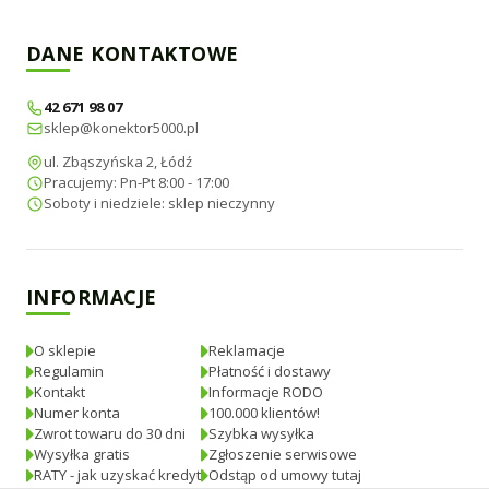
DANE KONTAKTOWE
42 671 98 07
sklep@konektor5000.pl
ul. Zbąszyńska 2, Łódź
Pracujemy: Pn-Pt 8:00 - 17:00
Soboty i niedziele: sklep nieczynny
INFORMACJE
O sklepie
Reklamacje
Regulamin
Płatność i dostawy
Kontakt
Informacje RODO
Numer konta
100.000 klientów!
Zwrot towaru do 30 dni
Szybka wysyłka
Wysyłka gratis
Zgłoszenie serwisowe
RATY - jak uzyskać kredyt
Odstąp od umowy tutaj